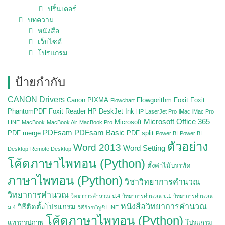
ปริ้นเตอร์
บทความ
หนังสือ
เว็บไซต์
โปรแกรม
ป้ายกำกับ
CANON Drivers
Canon PIXMA
Flowgorithm
Foxit
Foxit
Flowchart
PhantomPDF
Foxit Reader
HP DeskJet Ink
HP LaserJet Pro
iMac
iMac Pro
Microsoft Office 365
Microsoft
LINE
MacBook
MacBook Air
MacBook Pro
PDFsam
PDFsam Basic
PDF merge
PDF split
Power BI
Power BI
ตัวอย่าง
Word 2013
Word Setting
Desktop
Remote Desktop
โค้ดภาษาไพทอน (Python)
ตั้งค่าไม้บรรทัด
ภาษาไพทอน (Python)
วิชาวิทยาการคำนวณ
วิทยาการคำนวณ
วิทยาการคำนวณ ป.4
วิทยาการคำนวณ ม.1
วิทยาการคำนวณ
หนังสือวิทยาการคำนวณ
วิธีติดตั้งโปรแกรม
ม.4
วิธีย้ายบัญชี LINE
โค้ดภาษาไพทอน (Python)
แทรกรูปภาพ
โปรแกรม