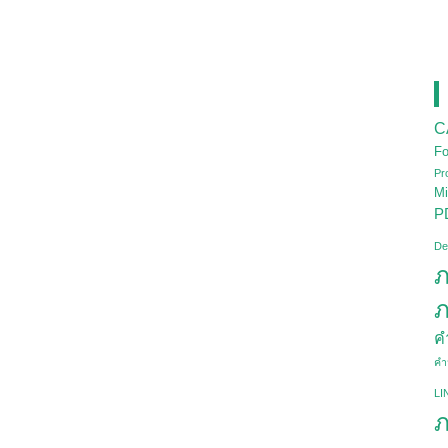
C
Fo
Pr
Mi
P
De
ภ
ภ
ค
คำ
LI
ภ