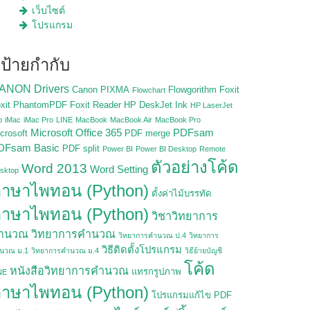
เว็บไซต์
โปรแกรม
ป้ายกำกับ
ANON Drivers
Canon PIXMA
Flowgorithm
Foxit
Flowchart
xit PhantomPDF
Foxit Reader
HP DeskJet Ink
HP LaserJet
o
iMac
iMac Pro
LINE
MacBook
MacBook Air
MacBook Pro
Microsoft Office 365
PDFsam
crosoft
PDF merge
DFsam Basic
PDF split
Power BI
Power BI Desktop
Remote
ตัวอย่างโค้ด
Word 2013
Word Setting
sktop
าษาไพทอน (Python)
ตั้งค่าไม้บรรทัด
าษาไพทอน (Python)
วิชาวิทยาการ
ำนวณ
วิทยาการคำนวณ
วิทยาการคำนวณ ป.4
วิทยาการ
วิธีติดตั้งโปรแกรม
นวณ ม.1
วิทยาการคำนวณ ม.4
วิธีย้ายบัญชี
โค้ด
หนังสือวิทยาการคำนวณ
แทรกรูปภาพ
NE
าษาไพทอน (Python)
โปรแกรมแก้ไข PDF